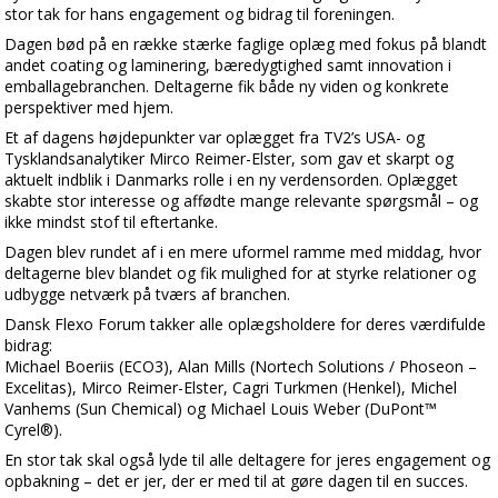
stor tak for hans engagement og bidrag til foreningen.
Dagen bød på en række stærke faglige oplæg med fokus på blandt
andet coating og laminering, bæredygtighed samt innovation i
emballagebranchen. Deltagerne fik både ny viden og konkrete
perspektiver med hjem.
Et af dagens højdepunkter var oplægget fra TV2’s USA- og
Tysklandsanalytiker Mirco Reimer-Elster, som gav et skarpt og
aktuelt indblik i Danmarks rolle i en ny verdensorden. Oplægget
skabte stor interesse og affødte mange relevante spørgsmål – og
ikke mindst stof til eftertanke.
Dagen blev rundet af i en mere uformel ramme med middag, hvor
deltagerne blev blandet og fik mulighed for at styrke relationer og
udbygge netværk på tværs af branchen.
Dansk Flexo Forum takker alle oplægsholdere for deres værdifulde
bidrag:
Michael Boeriis (ECO3), Alan Mills (Nortech Solutions / Phoseon –
Excelitas), Mirco Reimer-Elster, Cagri Turkmen (Henkel), Michel
Vanhems (Sun Chemical) og Michael Louis Weber (DuPont™
Cyrel®).
En stor tak skal også lyde til alle deltagere for jeres engagement og
opbakning – det er jer, der er med til at gøre dagen til en succes.